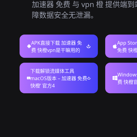
加速器 免费 与 vpn 橙 提供端
障数据安全无泄漏。
APK直接下载 加速器 免
App St
费 快橙vpn是干嘛用的
免费 快
下载解锁流媒体工具
Windo
macOS版本 – 加速器 免费
费 快橙
快橙’ 官方4