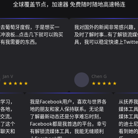
全球覆盖节点，加速器 免费随时随地高速畅连
算去葡萄牙度假，于是想买一
我对国外的新闻非常感兴趣
冲浪板...点击几下就可以购买
及时了解时事...有了解锁流
所有我需要的东西。
具，我可以稳定快速上Twitte
Jan V
Chen G
★★★★★
★★★★★
院学习，
我是Facebook用户，喜欢与世界各
从抚养
界各地，
地的朋友和家人保持联系。无论是
媒体工
们交流。
了解最新动态还是分享难忘时刻，
媒体工
现了这个
Facebook都是我首选的平台。幸亏
的迪士
友聊天和
有解锁流媒体工具，我能无缝顺利
看到她