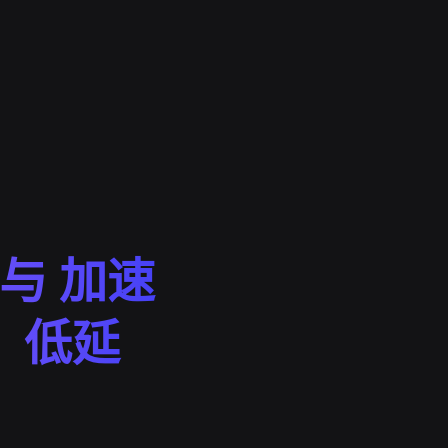
e 与 加速
，低延